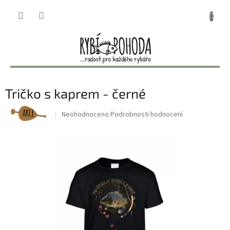
Přejít
NÁKUP
na
obsah
KOŠÍK
Tričko s kaprem - černé
AKCE
Průměrné
Neohodnoceno
Podrobnosti hodnocení
hodnocení
produktu
je
0,0
z
5
hvězdiček.