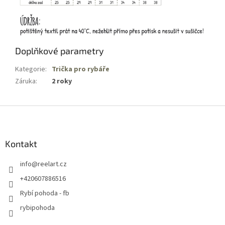
Doplňkové parametry
Kategorie
:
Trička pro rybáře
Záruka
:
2 roky
Z
á
p
a
Kontakt
t
info
@
reelart.cz
í
+420607886516
Rybí pohoda - fb
rybipohoda