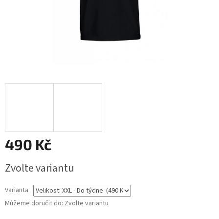
490 Kč
Měrná
Zvolte variantu
cena:
Varianta
Můžeme doručit do:
Zvolte variantu