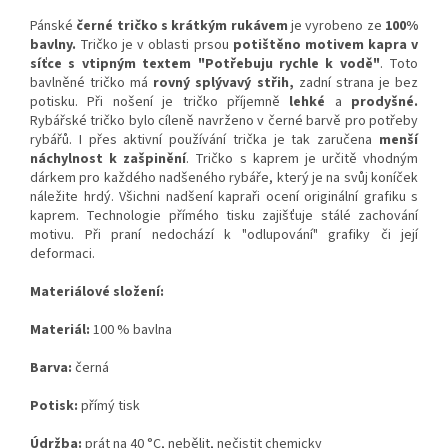
Pánské
černé tričko s krátkým rukávem
je vyrobeno ze
100%
bavlny.
Tričko je v oblasti prsou
potištěno motivem kapra v
síťce s vtipným textem
"Potřebuju rychle k vodě"
. Toto
bavlněné tričko má
rovný splývavý střih,
zadní strana je bez
potisku. Při nošení je tričko příjemně
lehké
a
prodyšné.
Rybářské tričko bylo cíleně navrženo v černé barvě pro potřeby
rybářů. I přes aktivní používání trička je tak zaručena
menší
náchylnost
k zašpinění
. Tričko s kaprem je určitě vhodným
dárkem pro každého nadšeného rybáře, který je na svůj koníček
náležite hrdý. Všichni nadšení kapraři ocení originální grafiku s
kaprem. Technologie přímého tisku zajišťuje stálé zachování
motivu. Při praní nedochází k "odlupování" grafiky či její
deformaci.
Materiálové složení:
Materiál:
100 % bavlna
Barva:
černá
Potisk:
přímý tisk
Údržba:
prát na 40 °C, nebělit, nečistit chemicky