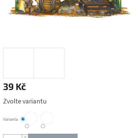
39 Kč
Měrná
Zvolte variantu
cena:
Varianta