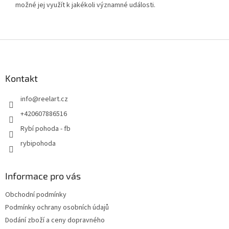
možné jej využít k jakékoli významné události.
Z
á
p
a
Kontakt
t
info
@
reelart.cz
í
+420607886516
Rybí pohoda - fb
rybipohoda
Informace pro vás
Obchodní podmínky
Podmínky ochrany osobních údajů
Dodání zboží a ceny dopravného