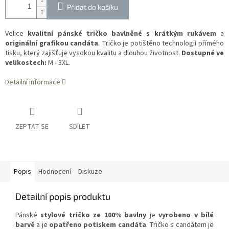
Přidat do košíku
Velice
kvalitní pánské tričko bavlněné s krátkým rukávem
a
originální grafikou candáta
. Tričko je potištěno technologií přímého
tisku, který zajišťuje vysokou kvalitu a dlouhou životnost.
Dostupné ve
velikostech:
M - 3XL.
Detailní informace
ZEPTAT SE
SDÍLET
Popis
Hodnocení
Diskuze
Detailní popis produktu
Pánské
stylové tričko ze 100% bavlny
je
vyrobeno v bílé
barvě
a je
opatřeno potiskem candáta
. Tričko s candátem je