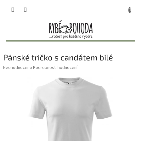
Přejít
NÁKUP
na
obsah
KOŠÍK
Pánské tričko s candátem bílé
Průměrné
Neohodnoceno
Podrobnosti hodnocení
hodnocení
produktu
je
0,0
z
5
hvězdiček.