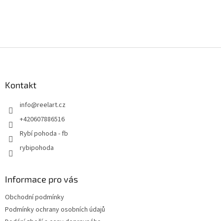
Z
á
p
a
Kontakt
t
info
@
reelart.cz
í
+420607886516
Rybí pohoda - fb
rybipohoda
Informace pro vás
Obchodní podmínky
Podmínky ochrany osobních údajů