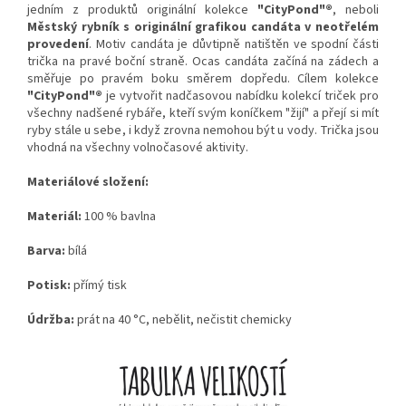
jedním z produktů originální kolekce
"CityPond"®
, neboli
Městský rybník
s originální grafikou candáta v neotřelém
provedení
. Motiv candáta je důvtipně natištěn ve spodní části
trička na pravé boční straně. Ocas candáta začíná na zádech a
směřuje po pravém boku směrem dopředu. Cílem kolekce
"CityPond"®
je vytvořit nadčasovou nabídku kolekcí triček pro
všechny nadšené rybáře, kteří svým koníčkem "žijí" a přejí si mít
ryby stále u sebe, i když zrovna nemohou být u vody. Trička jsou
vhodná na všechny volnočasové aktivity.
Materiálové složení:
Materiál:
100 % bavlna
Barva:
bílá
Potisk:
přímý tisk
Údržba:
prát na 40 °C, nebělit, nečistit chemicky