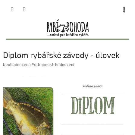
Přejít
NÁKUP
na
obsah
KOŠÍK
Diplom rybářské závody - úlovek
Průměrné
Neohodnoceno
Podrobnosti hodnocení
hodnocení
produktu
je
0,0
z
5
hvězdiček.