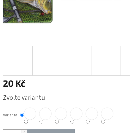
20 Kč
Měrná
Zvolte variantu
cena:
Varianta