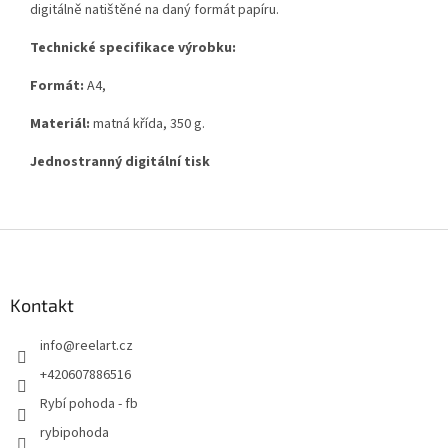
digitálně natištěné na daný formát papíru.
Technické specifikace výrobku:
Formát:
A4,
Materiál:
matná křída, 350 g.
Jednostranný digitální tisk
Z
á
p
a
Kontakt
t
info
@
reelart.cz
í
+420607886516
Rybí pohoda - fb
rybipohoda