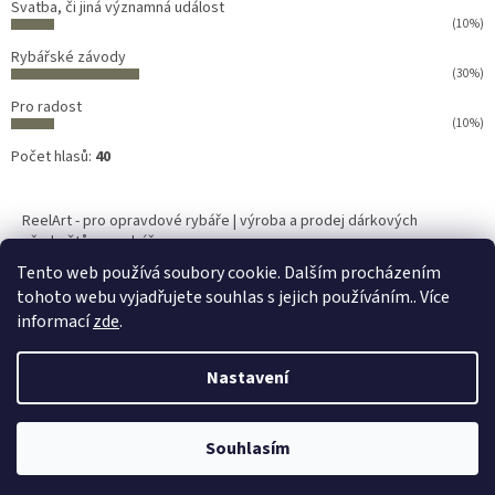
Svatba, či jiná významná událost
(10%)
Rybářské závody
(30%)
Pro radost
(10%)
Počet hlasů:
40
ReelArt - pro opravdové rybáře | výroba a prodej dárkových
předmětů pro rybáře
Tento web používá soubory cookie. Dalším procházením
Chcete svůj originální obrázek ryby?
tohoto webu vyjadřujete souhlas s jejich používáním.. Více
informací
zde
.
Nastavení
Vytvořil Shoptet
Souhlasím
Copyright 2026
Rybí pohoda.cz
. Všechna práva vyhrazena.